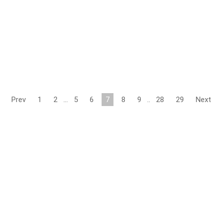
Prev
1
2
…
5
6
7
8
9
..
28
29
Next