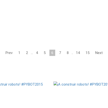
Prev
1
2
…
4
5
6
7
8
..
14
15
Next