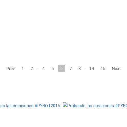
Prev
1
2
…
4
5
6
7
8
..
14
15
Next