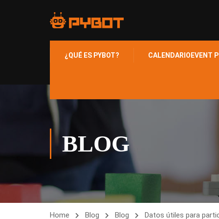
¿QUÉ ES PYBOT?
CALENDARIO
EVENT P
BLOG
Home
Blog
Blog
Datos útiles para part