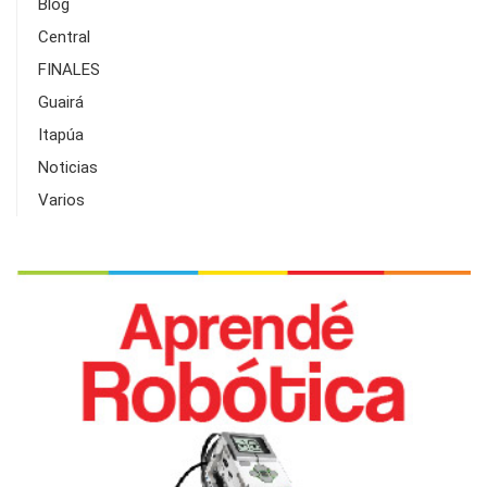
Blog
Central
FINALES
Guairá
Itapúa
Noticias
Varios