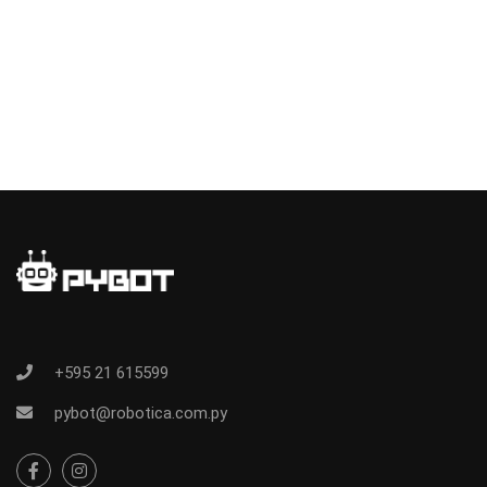
+595 21 615599
pybot@robotica.com.py