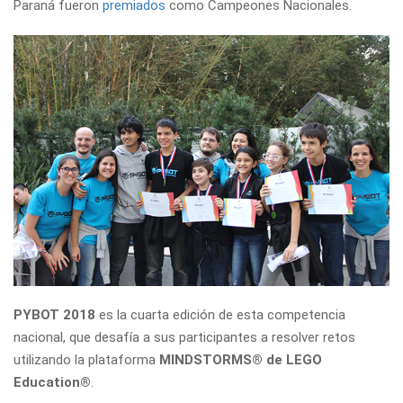
Paraná fueron
premiados
como Campeones Nacionales.
PYBOT 2018
es la cuarta edición de esta competencia
nacional, que desafía a sus participantes a resolver retos
utilizando la plataforma
MINDSTORMS® de LEGO
Education®
.