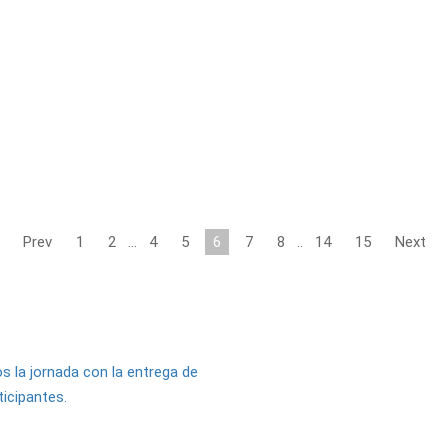
Prev
1
2
…
4
5
6
7
8
..
14
15
Next