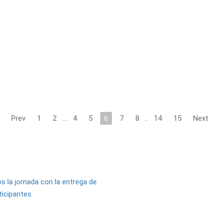
Prev
1
2
…
4
5
6
7
8
..
14
15
Next