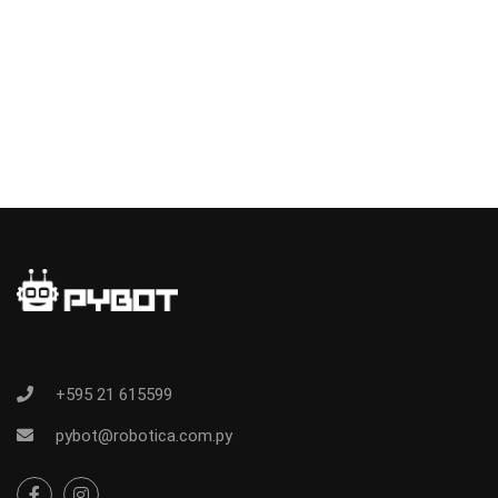
+595 21 615599
pybot@robotica.com.py