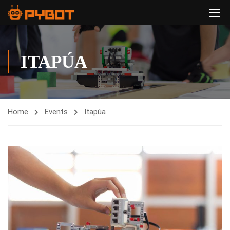
ITAPÚA
Home
Events
Itapúa